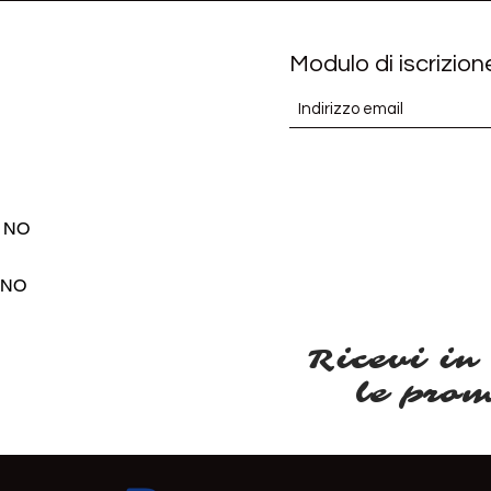
Modulo di iscrizion
, NO
o NO
Ricevi in
le pro