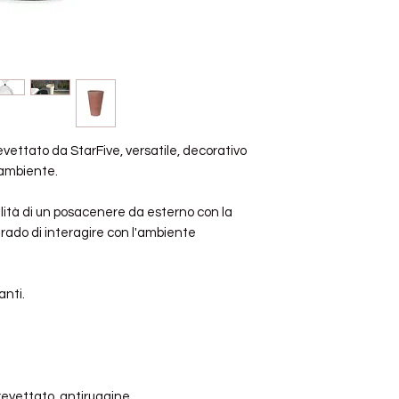
ettato da StarFive, versatile, decorativo
 ambiente.
lità di un posacenere da esterno con la
grado di interagire con l'ambiente
anti.
revettato, antiruggine.