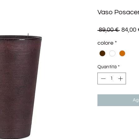
Vaso Posacen
Prezz
 89,00 € 
84,00 
regola
colore
*
Quantità
*
Agg