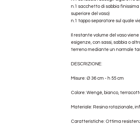
n.1 sacchetto di sabbia finissima
superiore del vaso)
n.1 tappo separatore sul quale vie
Il restante volume del vaso viene
esigenze, con sassi, sabbia o altro
terreno mediante un normale tass
DESCRIZIONE:
Misure: Ø 36 cm - h 55 cm
Colore: Wengè, bianco, terracot
Materiale: Resina rotazionale, infr
Caratteristiche: Ottima resistenz