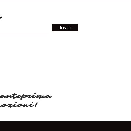
e
Invia
 anteprima
mozioni!